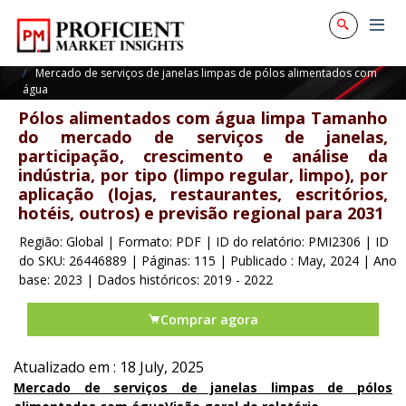
Início
Serviços
Mercado de serviços de janelas limpas de pólos alimentados com
água
Pólos alimentados com água limpa Tamanho
do mercado de serviços de janelas,
participação, crescimento e análise da
indústria, por tipo (limpo regular, limpo), por
aplicação (lojas, restaurantes, escritórios,
hotéis, outros) e previsão regional para 2031
Região: Global
|
Formato: PDF
|
ID do relatório: PMI2306
|
ID
do SKU: 26446889
|
Páginas: 115
|
Publicado : May, 2024
|
Ano
base: 2023
|
Dados históricos: 2019 - 2022
Comprar agora
Atualizado em : 18 July, 2025
Mercado de serviços de janelas limpas de pólos