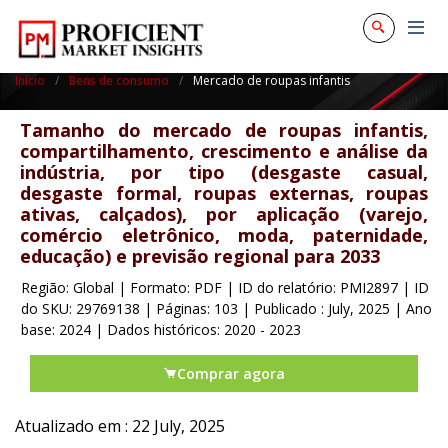
Início
Bens de consumo
Mercado de roupas infantis
Tamanho do mercado de roupas infantis,
compartilhamento, crescimento e análise da
indústria, por tipo (desgaste casual,
desgaste formal, roupas externas, roupas
ativas, calçados), por aplicação (varejo,
comércio eletrônico, moda, paternidade,
educação) e previsão regional para 2033
Região: Global
|
Formato: PDF
|
ID do relatório: PMI2897
|
ID
do SKU: 29769138
|
Páginas: 103
|
Publicado : July, 2025
|
Ano
base: 2024
|
Dados históricos: 2020 - 2023
Comprar agora
Atualizado em : 22 July, 2025